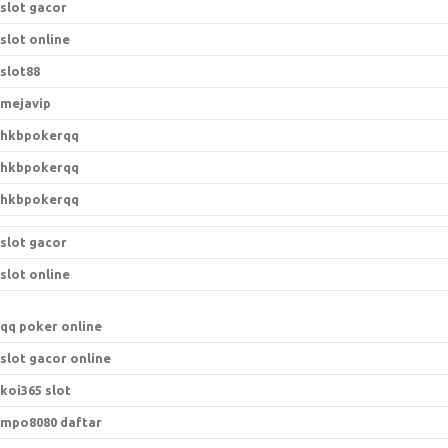
slot gacor
slot online
slot88
mejavip
hkbpokerqq
hkbpokerqq
hkbpokerqq
slot gacor
slot online
qq poker online
slot gacor online
koi365 slot
mpo8080 daftar