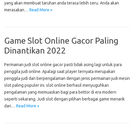
yang akan membuat taruhan anda terasa lebih seru. Anda akan
merasakan…
Read More »
Game Slot Online Gacor Paling
Dinantikan 2022
Permainan judi slot online gacor pasti tidak asing lagi untuk para
penggila judi online. Apalagi saat player ternyata merupakan
penggila judi dan berpengalaman dengan jenis permainan judi mesin
slot paling populer ini. slot online berhasil menyuguhkan
pengalaman yang memuaskan bagi para bettor di era modern
seperti sekarang. Judi slot dengan pilihan berbagai game menarik
dari…
Read More »