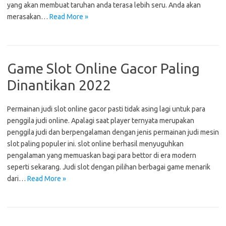
yang akan membuat taruhan anda terasa lebih seru. Anda akan
merasakan…
Read More »
Game Slot Online Gacor Paling
Dinantikan 2022
Permainan judi slot online gacor pasti tidak asing lagi untuk para
penggila judi online. Apalagi saat player ternyata merupakan
penggila judi dan berpengalaman dengan jenis permainan judi mesin
slot paling populer ini. slot online berhasil menyuguhkan
pengalaman yang memuaskan bagi para bettor di era modern
seperti sekarang. Judi slot dengan pilihan berbagai game menarik
dari…
Read More »