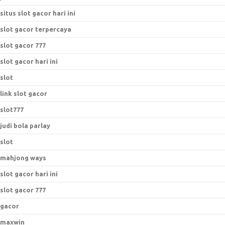
situs slot gacor hari ini
slot gacor terpercaya
slot gacor 777
slot gacor hari ini
slot
link slot gacor
slot777
judi bola parlay
slot
mahjong ways
slot gacor hari ini
slot gacor 777
gacor
maxwin