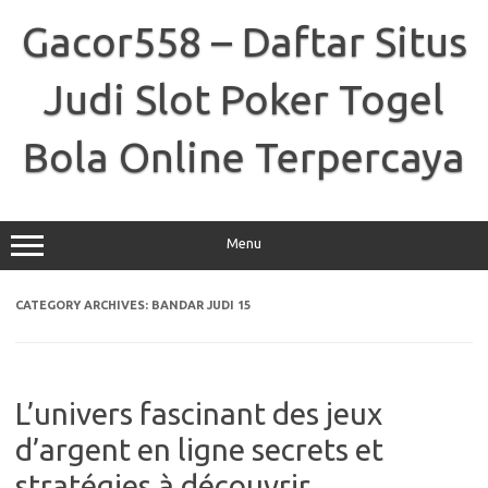
Skip
to
Gacor558 – Daftar Situs
content
Judi Slot Poker Togel
Bola Online Terpercaya
Menu
CATEGORY ARCHIVES:
BANDAR JUDI 15
L’univers fascinant des jeux
d’argent en ligne secrets et
stratégies à découvrir