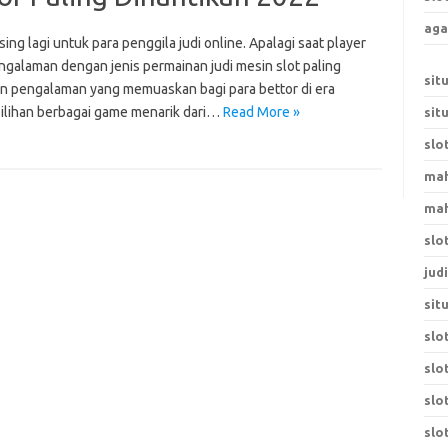
aga
sing lagi untuk para penggila judi online. Apalagi saat player
ngalaman dengan jenis permainan judi mesin slot paling
sit
kan pengalaman yang memuaskan bagi para bettor di era
pilihan berbagai game menarik dari…
Read More »
sit
slo
mah
mah
slo
jud
sit
slo
slo
slo
slo