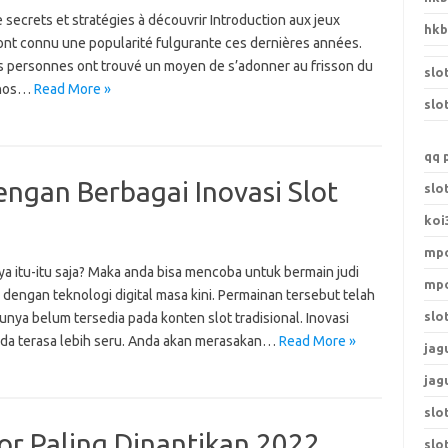
e secrets et stratégies à découvrir Introduction aux jeux
hk
e ont connu une popularité fulgurante ces dernières années.
s personnes ont trouvé un moyen de s’adonner au frisson du
slo
sinos…
Read More »
slo
qq 
ngan Berbagai Inovasi Slot
slo
koi
mpo
 itu-itu saja? Maka anda bisa mencoba untuk bermain judi
mp
dengan teknologi digital masa kini. Permainan tersebut telah
slo
nya belum tersedia pada konten slot tradisional. Inovasi
nda terasa lebih seru. Anda akan merasakan…
Read More »
jag
jag
slo
or Paling Dinantikan 2022
slo