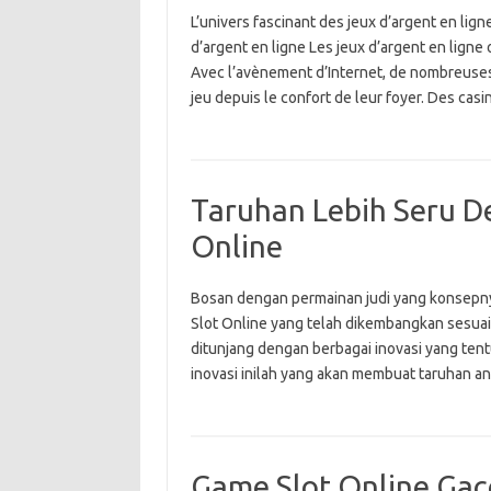
L’univers fascinant des jeux d’argent en lign
d’argent en ligne Les jeux d’argent en lign
Avec l’avènement d’Internet, de nombreuse
jeu depuis le confort de leur foyer. Des ca
Taruhan Lebih Seru De
Online
Bosan dengan permainan judi yang konsepnya
Slot Online yang telah dikembangkan sesuai 
ditunjang dengan berbagai inovasi yang tentu
inovasi inilah yang akan membuat taruhan a
Game Slot Online Gac