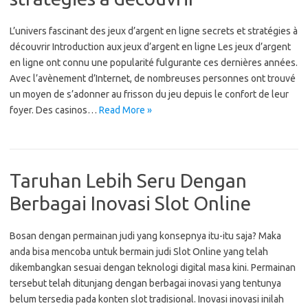
L’univers fascinant des jeux d’argent en ligne secrets et stratégies à
découvrir Introduction aux jeux d’argent en ligne Les jeux d’argent
en ligne ont connu une popularité fulgurante ces dernières années.
Avec l’avènement d’Internet, de nombreuses personnes ont trouvé
un moyen de s’adonner au frisson du jeu depuis le confort de leur
foyer. Des casinos…
Read More »
Taruhan Lebih Seru Dengan
Berbagai Inovasi Slot Online
Bosan dengan permainan judi yang konsepnya itu-itu saja? Maka
anda bisa mencoba untuk bermain judi Slot Online yang telah
dikembangkan sesuai dengan teknologi digital masa kini. Permainan
tersebut telah ditunjang dengan berbagai inovasi yang tentunya
belum tersedia pada konten slot tradisional. Inovasi inovasi inilah