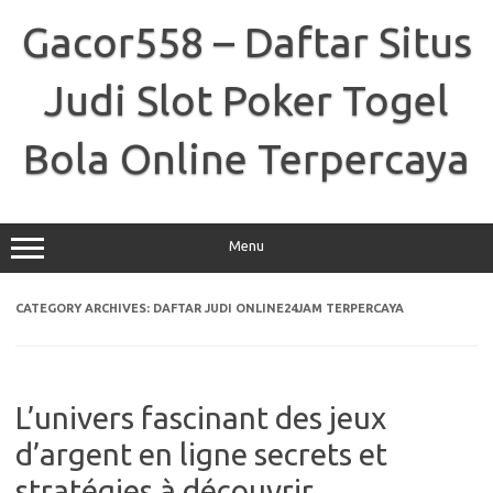
Skip
to
Gacor558 – Daftar Situs
content
Judi Slot Poker Togel
Bola Online Terpercaya
Menu
CATEGORY ARCHIVES:
DAFTAR JUDI ONLINE24JAM TERPERCAYA
L’univers fascinant des jeux
d’argent en ligne secrets et
stratégies à découvrir