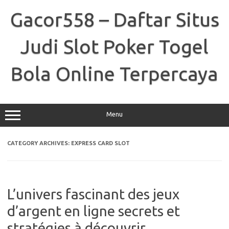
Skip
to
Gacor558 – Daftar Situs
content
Judi Slot Poker Togel
Bola Online Terpercaya
Menu
CATEGORY ARCHIVES:
EXPRESS CARD SLOT
L’univers fascinant des jeux
d’argent en ligne secrets et
stratégies à découvrir