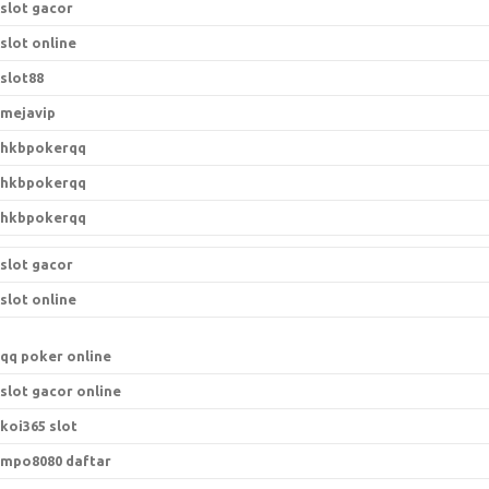
slot gacor
slot online
slot88
mejavip
hkbpokerqq
hkbpokerqq
hkbpokerqq
slot gacor
slot online
qq poker online
slot gacor online
koi365 slot
mpo8080 daftar