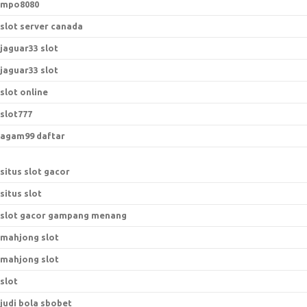
mpo8080
slot server canada
jaguar33 slot
jaguar33 slot
slot online
slot777
agam99 daftar
situs slot gacor
situs slot
slot gacor gampang menang
mahjong slot
mahjong slot
slot
judi bola sbobet