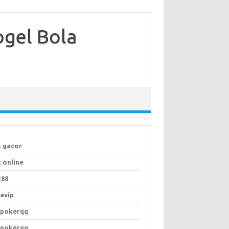
ogel Bola
t gacor
t online
t88
avip
bpokerqq
bpokerqq