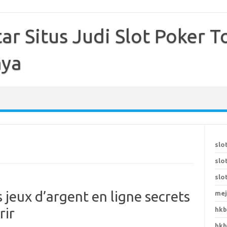
ar Situs Judi Slot Poker T
aya
slo
slo
slo
s jeux d’argent en ligne secrets
mej
rir
hk
hk