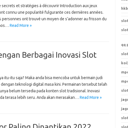
e secrets et stratégies à découvrir Introduction aux jeux
hk
e ont connu une popularité fulgurante ces dernières années.
s personnes ont trouvé un moyen de s’adonner au frisson du
slo
sinos…
Read More »
slo
qq 
ngan Berbagai Inovasi Slot
slo
koi
mpo
 itu-itu saja? Maka anda bisa mencoba untuk bermain judi
mp
dengan teknologi digital masa kini. Permainan tersebut telah
slo
nya belum tersedia pada konten slot tradisional. Inovasi
nda terasa lebih seru. Anda akan merasakan…
Read More »
jag
jag
slo
or Paling Dinantikan 2022
slo