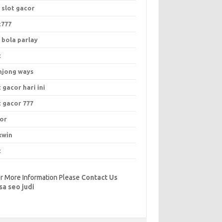
k slot gacor
t777
i bola parlay
t
jong ways
t gacor hari ini
t gacor 777
or
xwin
t
r More Information Please
Contact Us
sa seo judi