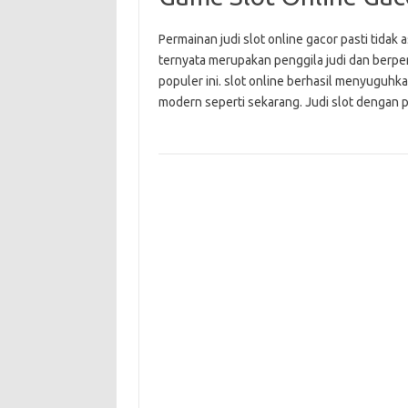
Permainan judi slot online gacor pasti tidak a
ternyata merupakan penggila judi dan berpe
populer ini. slot online berhasil menyuguh
modern seperti sekarang. Judi slot dengan 