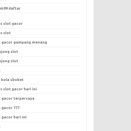
m99 daftar
us slot gacor
us slot
t gacor gampang menang
jong slot
jong slot
t
i bola sbobet
us slot gacor hari ini
t gacor terpercaya
t gacor 777
t gacor hari ini
t