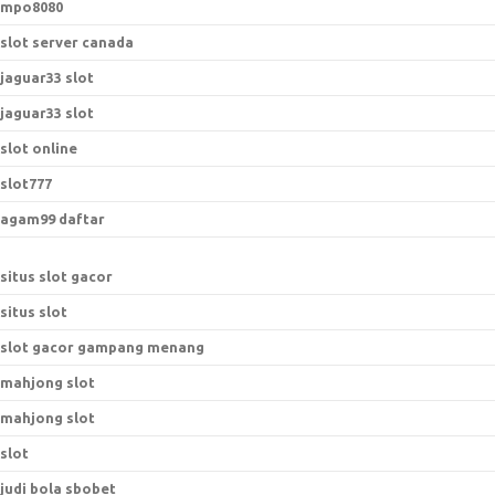
mpo8080
slot server canada
jaguar33 slot
jaguar33 slot
slot online
slot777
agam99 daftar
situs slot gacor
situs slot
slot gacor gampang menang
mahjong slot
mahjong slot
slot
judi bola sbobet