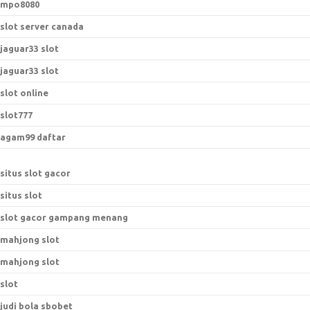
mpo8080
slot server canada
jaguar33 slot
jaguar33 slot
slot online
slot777
agam99 daftar
situs slot gacor
situs slot
slot gacor gampang menang
mahjong slot
mahjong slot
slot
judi bola sbobet