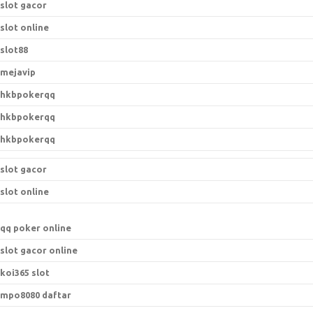
slot gacor
slot online
slot88
mejavip
hkbpokerqq
hkbpokerqq
hkbpokerqq
slot gacor
slot online
qq poker online
slot gacor online
koi365 slot
mpo8080 daftar