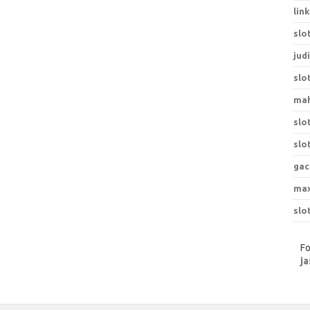
lin
slo
jud
slo
mah
slo
slo
gac
ma
slo
Fo
ja