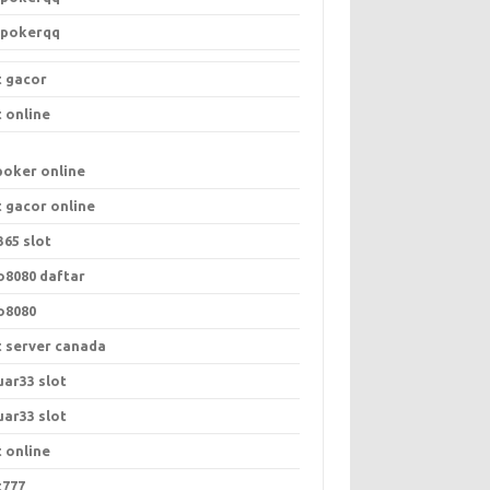
bpokerqq
t gacor
t online
poker online
t gacor online
365 slot
8080 daftar
o8080
t server canada
uar33 slot
uar33 slot
t online
t777