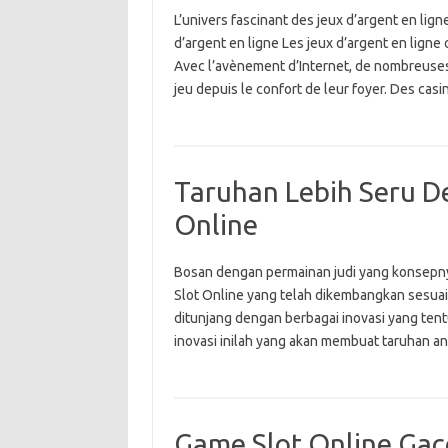
L’univers fascinant des jeux d’argent en lign
d’argent en ligne Les jeux d’argent en lign
Avec l’avènement d’Internet, de nombreuse
jeu depuis le confort de leur foyer. Des ca
Taruhan Lebih Seru De
Online
Bosan dengan permainan judi yang konsepnya
Slot Online yang telah dikembangkan sesuai 
ditunjang dengan berbagai inovasi yang tentu
inovasi inilah yang akan membuat taruhan a
Game Slot Online Gac