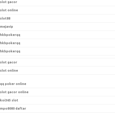
slot gacor
slot online
slot88
mejavip
hkbpokerqq
hkbpokerqq
hkbpokerqq
slot gacor
slot online
qq poker online
slot gacor online
koi365 slot
mpo8080 daftar