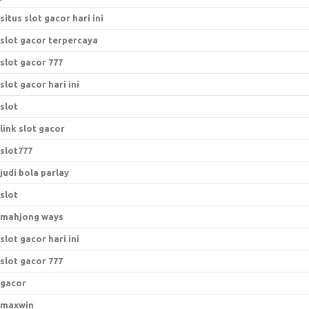
situs slot gacor hari ini
slot gacor terpercaya
slot gacor 777
slot gacor hari ini
slot
link slot gacor
slot777
judi bola parlay
slot
mahjong ways
slot gacor hari ini
slot gacor 777
gacor
maxwin