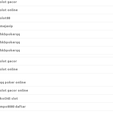
slot gacor
slot online
slot88
mejavip
hkbpokerqq
hkbpokerqq
hkbpokerqq
slot gacor
slot online
qq poker online
slot gacor online
koi365 slot
mpo8080 daftar