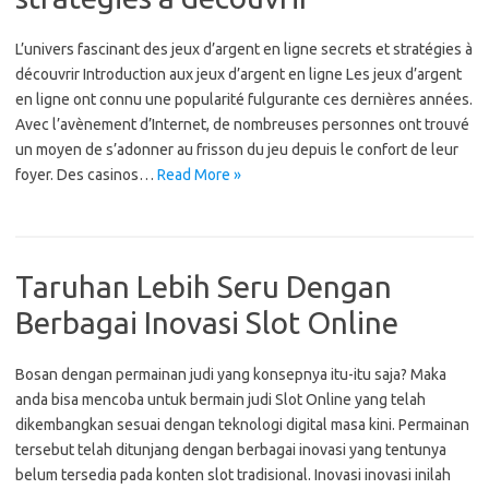
L’univers fascinant des jeux d’argent en ligne secrets et stratégies à
découvrir Introduction aux jeux d’argent en ligne Les jeux d’argent
en ligne ont connu une popularité fulgurante ces dernières années.
Avec l’avènement d’Internet, de nombreuses personnes ont trouvé
un moyen de s’adonner au frisson du jeu depuis le confort de leur
foyer. Des casinos…
Read More »
Taruhan Lebih Seru Dengan
Berbagai Inovasi Slot Online
Bosan dengan permainan judi yang konsepnya itu-itu saja? Maka
anda bisa mencoba untuk bermain judi Slot Online yang telah
dikembangkan sesuai dengan teknologi digital masa kini. Permainan
tersebut telah ditunjang dengan berbagai inovasi yang tentunya
belum tersedia pada konten slot tradisional. Inovasi inovasi inilah