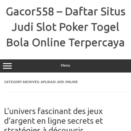
Skip
to
Gacor558 – Daftar Situs
content
Judi Slot Poker Togel
Bola Online Terpercaya
Menu
CATEGORY ARCHIVES:
APLIKASI JUDI ONLINE
L’univers fascinant des jeux
d’argent en ligne secrets et
stratégies à découvrir