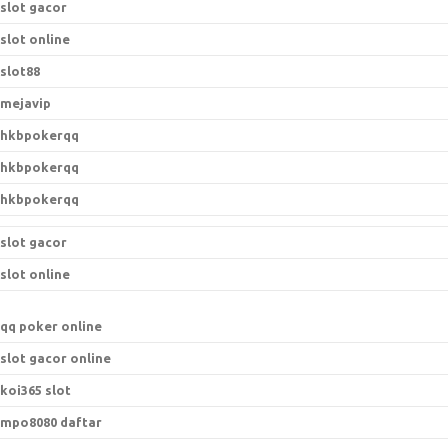
slot gacor
slot online
slot88
mejavip
hkbpokerqq
hkbpokerqq
hkbpokerqq
slot gacor
slot online
qq poker online
slot gacor online
koi365 slot
mpo8080 daftar