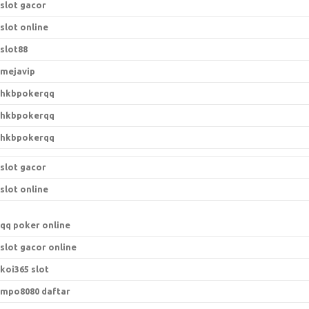
slot gacor
slot online
slot88
mejavip
hkbpokerqq
hkbpokerqq
hkbpokerqq
slot gacor
slot online
qq poker online
slot gacor online
koi365 slot
mpo8080 daftar