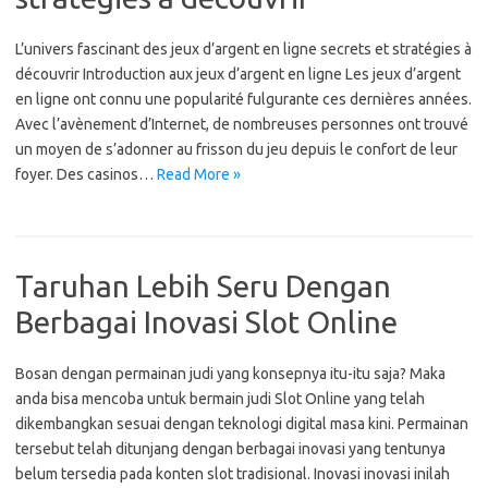
L’univers fascinant des jeux d’argent en ligne secrets et stratégies à
découvrir Introduction aux jeux d’argent en ligne Les jeux d’argent
en ligne ont connu une popularité fulgurante ces dernières années.
Avec l’avènement d’Internet, de nombreuses personnes ont trouvé
un moyen de s’adonner au frisson du jeu depuis le confort de leur
foyer. Des casinos…
Read More »
Taruhan Lebih Seru Dengan
Berbagai Inovasi Slot Online
Bosan dengan permainan judi yang konsepnya itu-itu saja? Maka
anda bisa mencoba untuk bermain judi Slot Online yang telah
dikembangkan sesuai dengan teknologi digital masa kini. Permainan
tersebut telah ditunjang dengan berbagai inovasi yang tentunya
belum tersedia pada konten slot tradisional. Inovasi inovasi inilah