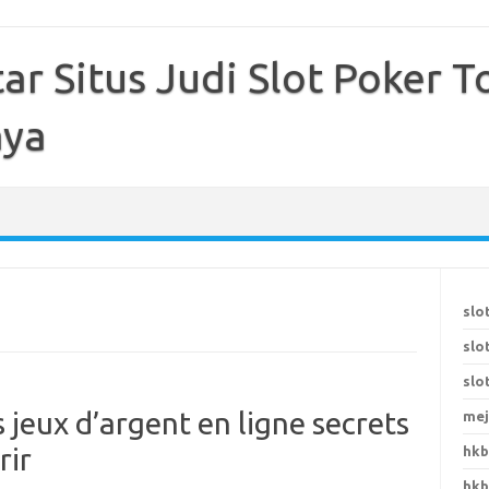
ar Situs Judi Slot Poker T
aya
slo
slo
slo
s jeux d’argent en ligne secrets
mej
rir
hk
hk