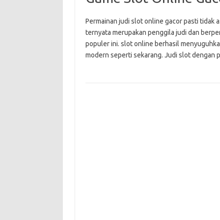
Permainan judi slot online gacor pasti tidak a
ternyata merupakan penggila judi dan berpe
populer ini. slot online berhasil menyuguh
modern seperti sekarang. Judi slot dengan 