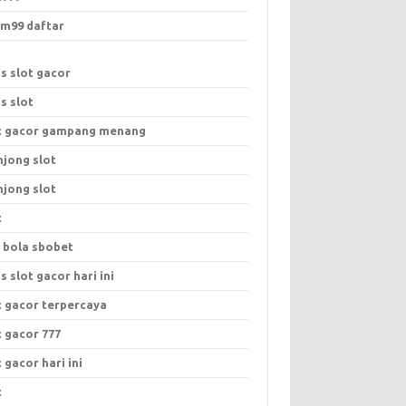
m99 daftar
us slot gacor
us slot
t gacor gampang menang
jong slot
jong slot
t
i bola sbobet
us slot gacor hari ini
t gacor terpercaya
t gacor 777
t gacor hari ini
t