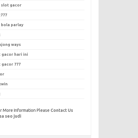
k slot gacor
t777
i bola parlay
t
jong ways
t gacor hari ini
t gacor 777
or
xwin
t
r More Information Please
Contact Us
sa seo judi