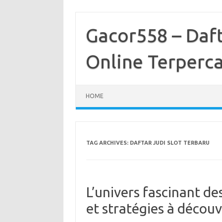
Skip
to
content
Gacor558 – Daft
Online Terperc
HOME
TAG ARCHIVES:
DAFTAR JUDI SLOT TERBARU
L’univers fascinant de
et stratégies à découv