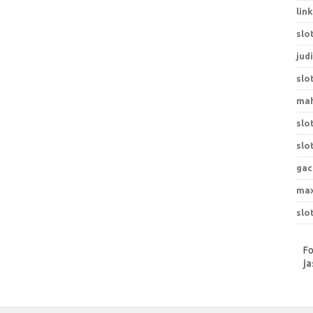
lin
slo
jud
slo
mah
slo
slo
gac
ma
slo
Fo
ja