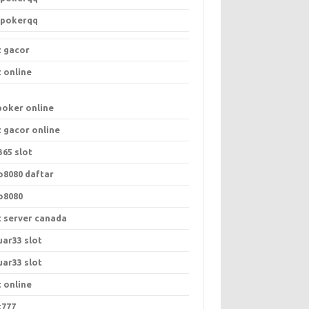
bpokerqq
t gacor
t online
poker online
t gacor online
365 slot
8080 daftar
o8080
t server canada
uar33 slot
uar33 slot
t online
t777