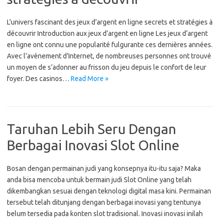
L’univers fascinant des jeux d’argent en ligne secrets et stratégies à
découvrir Introduction aux jeux d’argent en ligne Les jeux d’argent
en ligne ont connu une popularité fulgurante ces dernières années.
Avec l’avènement d’Internet, de nombreuses personnes ont trouvé
un moyen de s’adonner au frisson du jeu depuis le confort de leur
foyer. Des casinos…
Read More »
Taruhan Lebih Seru Dengan
Berbagai Inovasi Slot Online
Bosan dengan permainan judi yang konsepnya itu-itu saja? Maka
anda bisa mencoba untuk bermain judi Slot Online yang telah
dikembangkan sesuai dengan teknologi digital masa kini. Permainan
tersebut telah ditunjang dengan berbagai inovasi yang tentunya
belum tersedia pada konten slot tradisional. Inovasi inovasi inilah