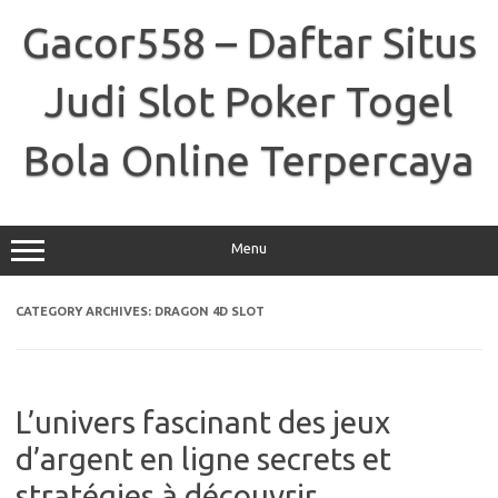
Skip
to
Gacor558 – Daftar Situs
content
Judi Slot Poker Togel
Bola Online Terpercaya
Menu
CATEGORY ARCHIVES:
DRAGON 4D SLOT
L’univers fascinant des jeux
d’argent en ligne secrets et
stratégies à découvrir