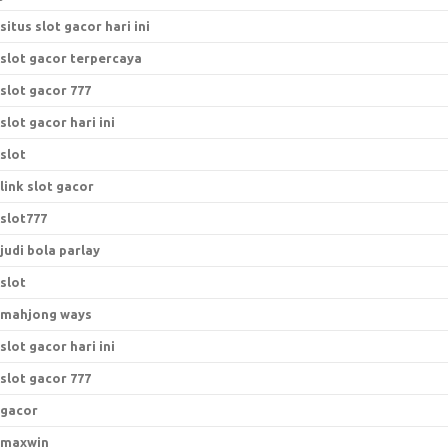
situs slot gacor hari ini
slot gacor terpercaya
slot gacor 777
slot gacor hari ini
slot
link slot gacor
slot777
judi bola parlay
slot
mahjong ways
slot gacor hari ini
slot gacor 777
gacor
maxwin