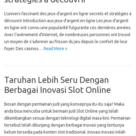
L’univers fascinant des jeux d’argent en ligne secrets et stratégies à
découvrir Introduction aux jeux d’argent en ligne Les jeux d’argent
en ligne ont connu une popularité fulgurante ces dernières années.
Avec l’avènement d’Internet, de nombreuses personnes ont trouvé
un moyen de s’adonner au frisson du jeu depuis le confort de leur
foyer. Des casinos…
Read More »
Taruhan Lebih Seru Dengan
Berbagai Inovasi Slot Online
Bosan dengan permainan judi yang konsepnya itu-itu saja? Maka
anda bisa mencoba untuk bermain judi Slot Online yang telah
dikembangkan sesuai dengan teknologi digital masa kini. Permainan
tersebut telah ditunjang dengan berbagai inovasi yang tentunya
belum tersedia pada konten slot tradisional. Inovasi inovasi inilah