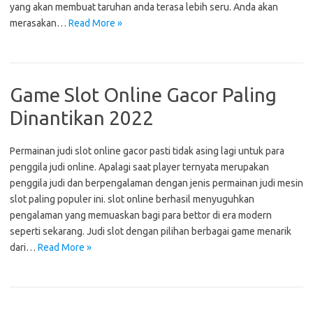
yang akan membuat taruhan anda terasa lebih seru. Anda akan
merasakan…
Read More »
Game Slot Online Gacor Paling
Dinantikan 2022
Permainan judi slot online gacor pasti tidak asing lagi untuk para
penggila judi online. Apalagi saat player ternyata merupakan
penggila judi dan berpengalaman dengan jenis permainan judi mesin
slot paling populer ini. slot online berhasil menyuguhkan
pengalaman yang memuaskan bagi para bettor di era modern
seperti sekarang. Judi slot dengan pilihan berbagai game menarik
dari…
Read More »