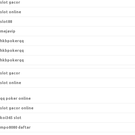
slot gacor
slot online
slot88
mejavip
hkbpokerqq
hkbpokerqq
hkbpokerqq
slot gacor
slot online
qq poker online
slot gacor online
koi365 slot
mpo8080 daftar