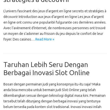
L’univers fascinant des jeux d’argent en ligne secrets et stratégies à
découvrir Introduction aux jeux d’argent en ligne Les jeux d’argent
en ligne ont connu une popularité fulgurante ces dernières années.
Avec l’avènement d’Internet, de nombreuses personnes ont trouvé
un moyen de s’adonner au frisson du jeu depuis le confort de leur
foyer. Des casinos…
Read More »
Taruhan Lebih Seru Dengan
Berbagai Inovasi Slot Online
Bosan dengan permainan judi yang konsepnya itu-itu saja? Maka
anda bisa mencoba untuk bermain judi Slot Online yang telah
dikembangkan sesuai dengan teknologi digital masa kini. Permainan
tersebut telah ditunjang dengan berbagai inovasi yang tentunya
belum tersedia pada konten slot tradisional. Inovasi inovasi inilah