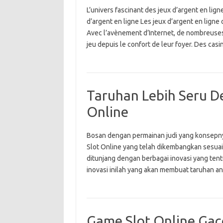
L’univers fascinant des jeux d’argent en lign
d’argent en ligne Les jeux d’argent en lign
Avec l’avènement d’Internet, de nombreuse
jeu depuis le confort de leur foyer. Des ca
Taruhan Lebih Seru De
Online
Bosan dengan permainan judi yang konsepnya
Slot Online yang telah dikembangkan sesuai 
ditunjang dengan berbagai inovasi yang tentu
inovasi inilah yang akan membuat taruhan a
Game Slot Online Gac