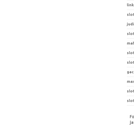
lin
slo
jud
slo
mah
slo
slo
gac
ma
slo
slo
Fo
ja