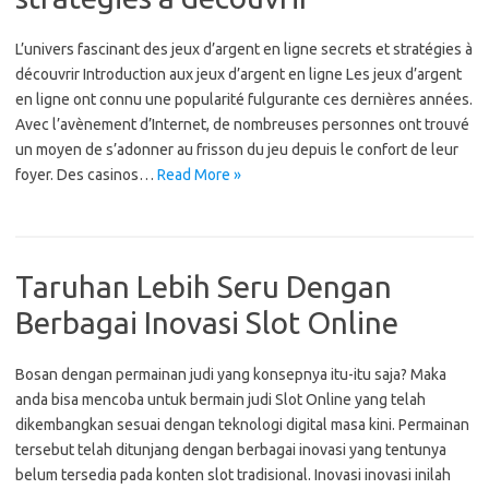
L’univers fascinant des jeux d’argent en ligne secrets et stratégies à
découvrir Introduction aux jeux d’argent en ligne Les jeux d’argent
en ligne ont connu une popularité fulgurante ces dernières années.
Avec l’avènement d’Internet, de nombreuses personnes ont trouvé
un moyen de s’adonner au frisson du jeu depuis le confort de leur
foyer. Des casinos…
Read More »
Taruhan Lebih Seru Dengan
Berbagai Inovasi Slot Online
Bosan dengan permainan judi yang konsepnya itu-itu saja? Maka
anda bisa mencoba untuk bermain judi Slot Online yang telah
dikembangkan sesuai dengan teknologi digital masa kini. Permainan
tersebut telah ditunjang dengan berbagai inovasi yang tentunya
belum tersedia pada konten slot tradisional. Inovasi inovasi inilah