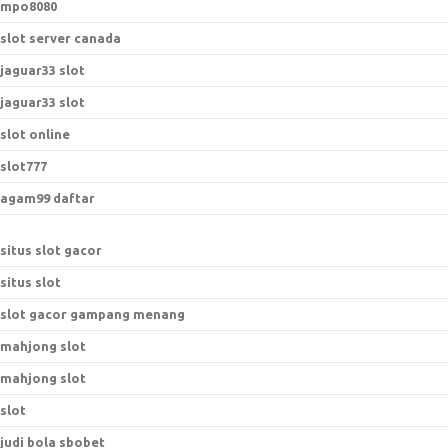
mpo8080
slot server canada
jaguar33 slot
jaguar33 slot
slot online
slot777
agam99 daftar
situs slot gacor
situs slot
slot gacor gampang menang
mahjong slot
mahjong slot
slot
judi bola sbobet