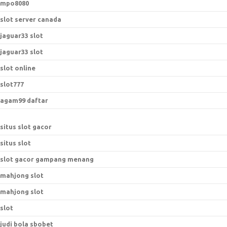
mpo8080
slot server canada
jaguar33 slot
jaguar33 slot
slot online
slot777
agam99 daftar
situs slot gacor
situs slot
slot gacor gampang menang
mahjong slot
mahjong slot
slot
judi bola sbobet