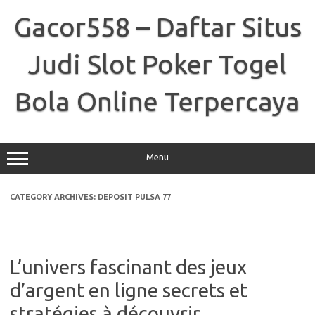
Skip
to
Gacor558 – Daftar Situs
content
Judi Slot Poker Togel
Bola Online Terpercaya
Menu
CATEGORY ARCHIVES:
DEPOSIT PULSA 77
L’univers fascinant des jeux
d’argent en ligne secrets et
stratégies à découvrir