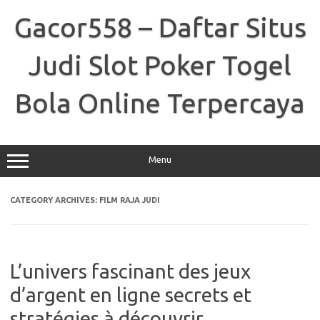
Skip
to
Gacor558 – Daftar Situs
content
Judi Slot Poker Togel
Bola Online Terpercaya
Menu
CATEGORY ARCHIVES:
FILM RAJA JUDI
L’univers fascinant des jeux
d’argent en ligne secrets et
stratégies à découvrir