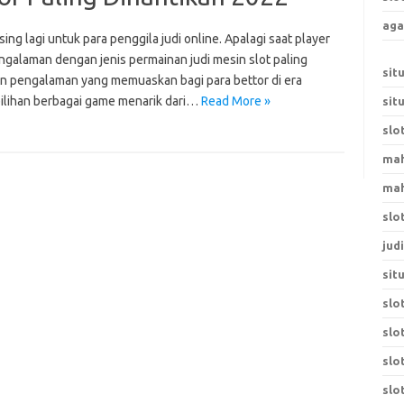
aga
sing lagi untuk para penggila judi online. Apalagi saat player
ngalaman dengan jenis permainan judi mesin slot paling
sit
kan pengalaman yang memuaskan bagi para bettor di era
pilihan berbagai game menarik dari…
Read More »
sit
slo
mah
mah
slo
jud
sit
slo
slo
slo
slo