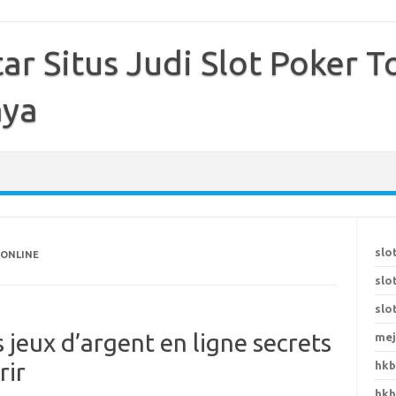
ar Situs Judi Slot Poker T
aya
slo
 ONLINE
slo
slo
s jeux d’argent en ligne secrets
mej
rir
hk
hk